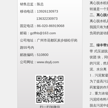
离心脱水机
销售总监：陈总
转速是一个
移动电话：
13926130973
二、离心脱
13632230973
离心脱水机
固定电话：86-020-
86919068
我国只有为
邮箱：gzlfhb@163.com
负荷的波动
公司地址：
广州市花都区炭步镇松仔岗
三、绿丰带
路55号内
带 式压滤
邮政编码：510800
状团 块，
公司网址：www.dsylj.com
的污泥，然
泥、水分离
1．污泥絮
为了提高污
药絮凝的作
2．重力浓
污泥经布料
脱去污泥中
扫一扫加微信