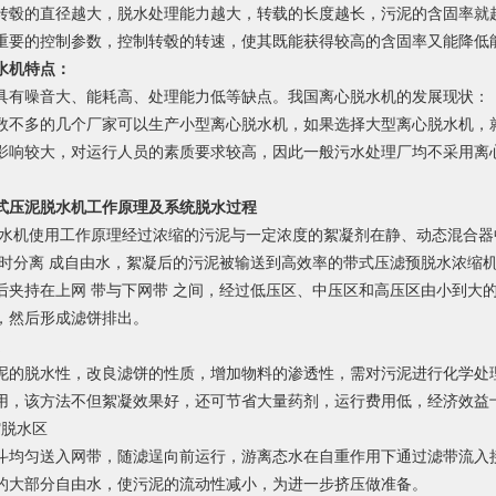
转毂的直径越大，脱水处理能力越大，转载的长度越长，污泥的含固率就
重要的控制参数，控制转毂的转速，使其既能获得较高的含固率又能降低
水机特点：
具有噪音大、能耗高、处理能力低等缺点。我国离心脱水机的发展现状：
数不多的几个厂家可以生产小型离心脱水机，如果选择大型离心脱水机，
影响较大，对运行人员的素质要求较高，因此一般污水处理厂均不采用离
式压泥脱水机工作原理及系统脱水过程
脱水机使用工作原理经过浓缩的污泥与一定浓度的絮凝剂在静、动态混合
同时分离 成自由水，絮凝后的污泥被输送到高效率的带式压滤预脱水浓缩
后夹持在上网 带与下网带 之间，经过低压区、中压区和高压区由小到大
，然后形成滤饼排出。
凝
泥的脱水性，改良滤饼的性质，增加物料的渗透性，需对污泥进行化学处理
用，该方法不但絮凝效果好，还可节省大量药剂，运行费用低，经济效益
缩脱水区
斗均匀送入网带，随滤逞向前运行，游离态水在自重作用下通过滤带流入
的大部分自由水，使污泥的流动性减小，为进一步挤压做准备。