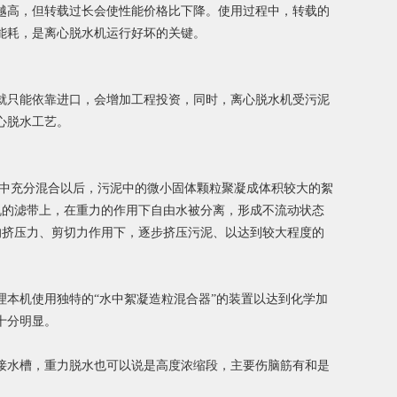
越高，但转载过长会使性能价格比下降。使用过程中，转载的
能耗，是离心脱水机运行好坏的关键
。
就只能依靠进口，会增加工程投资，同时，离心脱水机受污泥
心脱水工艺。
器中充分混合以后，污泥中的微小固体颗粒聚凝成体积较大的絮
机的滤带上，在重力的作用下自由水被分离，形成不流动状态
的挤压力、剪切力作用下，逐步挤压污泥、以达到较大程度的
本机使用独特的“水中絮凝造粒混合器”的装置以达到化学加
十分明显。
接水槽，重力脱水也可以说是高度浓缩段，主要伤脑筋有和是