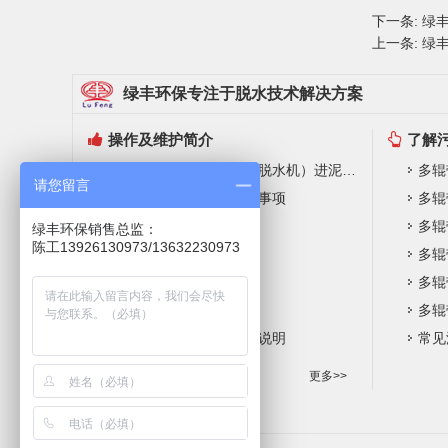
下一条:
绿
上一条:
绿
绿丰环保专注于脱水技术解决方案
操作及维护简介
了解
带式压泥脱水机（污泥脱水机）进泥要求
多辊
请您留言
开机工作前准备及检查事项
多辊
系统操作规程
多辊
绿丰环保销售总监：
陈工13926130973/13632230973
操作注意事项
多辊
常规维护保养内容
多辊
常见故障及排除方法
多辊
聚丙烯酰胺简介及使用说明
常见
更多>>