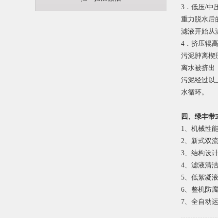
3．低压/中
重力脱水后
滤液开始从
4．挤压辊
污泥肿离楔
离水被挤出
污泥经过以
水循环。
四、绿丰带
1、机械性
2、新式双
3、结构设
4、滤液清
5、低絮凝
6、整机防
7、全自动