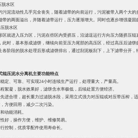
压脱水区
的污泥流动性几乎完全丧失，随着滤带的向前运行，污泥被带入两个大的
滤带的两面溢出，并随着滤带运行，压力逐渐增大。同时也逐步增强凝固
高压脱水区
形区就进入压力区，污泥在些区内受挤压，沿滤逞运行方向压力随挤压辊
，此时，基本形成滤饼，继续向前至压力尾部的高压区，经过高压后滤饼
上各阶段的脱水处理后形成滤饼排出，通过刮泥板刮下，上下滤带分开，
式辊压泥水分离机主要功能特点
能稳定、可靠、可实现24小时连续生产运行，处理量大，产量高。
流程絮凝，脱水效果好，滤饼含水率极低，后续处置方便经济。
计先进合理，超长重力过滤脱水段，采用立式强力对压辊或对压带压榨，
洁，方便回用，减少二次污染。
液和动能消耗。
腐性好，操作方便，维护、维修简易。
运行控制，优质零配件使用寿命长。