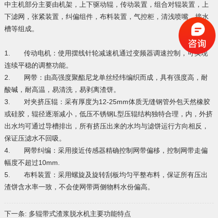
中主机部分主要由机架，上下驱动辊，传动装置，组合对辊装置，上
下滤网，张紧装置，纠偏组件，布料装置，气控柜，清浅喷嘴，接水
槽等组成。
1. 传动电机：使用摆线针轮减速机通过变频器调速控制，可实现
连续平稳的调整功能。
2. 网带：由高强度聚酯尼龙单丝经纬编织而成，具有强度高，耐
酸碱，耐高温，易清洗，易剥离渣饼。
3. 对夹挤压辊：采有厚度为12-25mm体质无缝钢管外包天然橡胶
或硅胶，辊径逐渐减小，低压不锈钢L型压辊结构独特合理，内，外挤
出水均可通过导槽排出，所有挤压出来的水均与滤饼运行方向相反，
保证压滤水不回吸。
4. 网带纠编：采用接近传感器精确控制网带偏移，控制网带走偏
幅度不超过10mm.
5. 布料装置：采用螺旋及旋转刮板均匀平整布料，保证所有压出
渣饼含水率一致，不会使网带两侧物料水份偏高。
下一条:
多辊带式渣浆脱水机主要功能特点