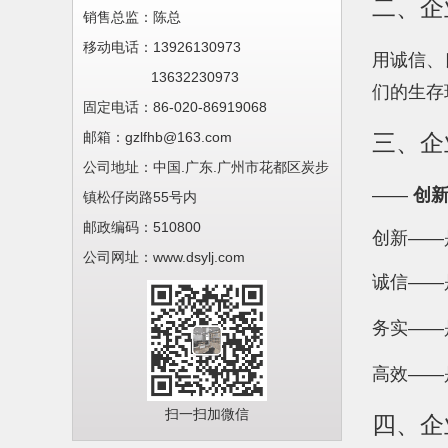
二、企
销售总监：陈总
移动电话：
13926130973
用诚信、
13632230973
们的生存
固定电话：86-020-
86919068
邮箱：gzlfhb@163.com
三
、企
公司地址：
中国.广东.
广州市花都区炭步
——
创新
镇松仔岗路55号内
邮政编码：510800
创新——
公司网址：www.dsylj.com
诚信——
务实——
高效——
扫一扫加微信
四、企