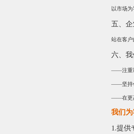
以市场为
五、企
站在客户
六、我
——注重
——坚持
——在更
我们为
1.提