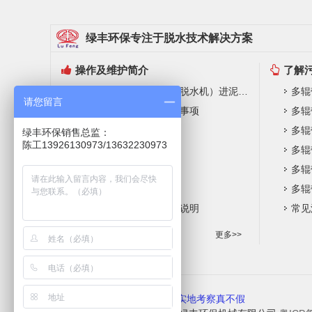
绿丰环保专注于脱水技术解决方案
操作及维护简介
了解
带式压泥脱水机（污泥脱水机）进泥要求
多辊
请您留言
开机工作前准备及检查事项
多辊
系统操作规程
多辊
绿丰环保销售总监：
陈工13926130973/13632230973
操作注意事项
多辊
常规维护保养内容
多辊
常见故障及排除方法
多辊
聚丙烯酰胺简介及使用说明
常见
更多>>
友好提示：
网上信息真亦假，实地考察真不假