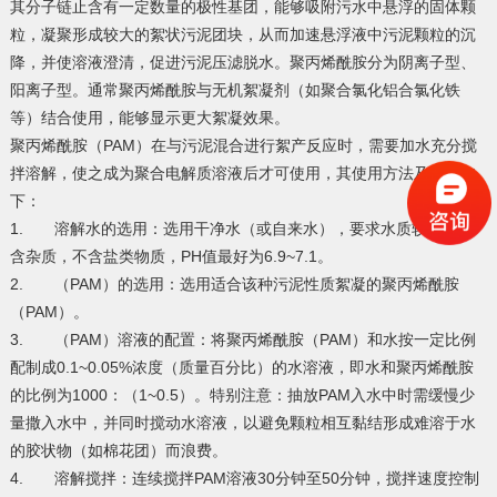
其分子链止含有一定数量的极性基团，能够吸附污水中悬浮的固体颗
粒，凝聚形成较大的絮状污泥团块，从而加速悬浮液中污泥颗粒的沉
降，并使溶液澄清，促进污泥压滤脱水。聚丙烯酰胺分为阴离子型、
阳离子型。通常聚丙烯酰胺与无机絮凝剂（如聚合氯化铝合氯化铁
等）结合使用，能够显示更大絮凝效果。
聚丙烯酰胺（PAM）在与污泥混合进行絮产反应时，需要加水充分搅
拌溶解，使之成为聚合电解质溶液后才可使用，其使用方法及步骤如
下：
1. 溶解水的选用：选用干净水（或自来水），要求水质较好，不
含杂质，不含盐类物质，PH值最好为6.9~7.1。
2. （PAM）的选用：选用适合该种污泥性质絮凝的聚丙烯酰胺
（PAM）。
3. （PAM）溶液的配置：将聚丙烯酰胺（PAM）和水按一定比例
配制成0.1~0.05%浓度（质量百分比）的水溶液，即水和聚丙烯酰胺
的比例为1000：（1~0.5）。特别注意：抽放PAM入水中时需缓慢少
量撒入水中，并同时搅动水溶液，以避免颗粒相互黏结形成难溶于水
的胶状物（如棉花团）而浪费。
4. 溶解搅拌：连续搅拌PAM溶液30分钟至50分钟，搅拌速度控制