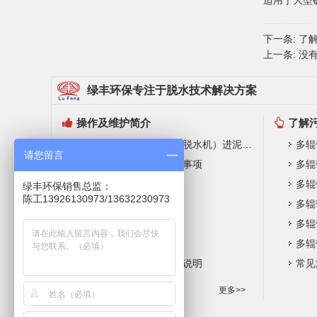
适用于大型
下一条:
了解
上一条: 没
绿丰环保专注于脱水技术解决方案
操作及维护简介
了解
带式压泥脱水机（污泥脱水机）进泥要求
多辊
请您留言
开机工作前准备及检查事项
多辊
系统操作规程
多辊
绿丰环保销售总监：
陈工13926130973/13632230973
操作注意事项
多辊
常规维护保养内容
多辊
常见故障及排除方法
多辊
聚丙烯酰胺简介及使用说明
常见
更多>>