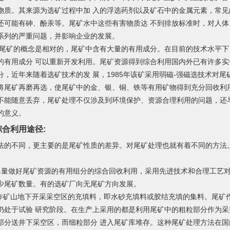
物质。其来源为选矿过程中加 入的浮选药剂以及矿石中的金属元素，常
还可能有砷、酚汞等。尾矿水中这些有害物质达 不到排放标准时，对人
系列的严重问题，并影响企业的发展。
，尾矿的概念是相对的，尾矿中含有大量的有用成分。在目前的技术水平
的有用成分 可以重新开发利用。尾矿资源得到综合利用国内外已有许多
分，近年来随着选矿技术的发 展，1985年该矿采用弱磁-强磁选技术对
将尾矿再磨再选，使尾矿中的金、银、铜、铁等有用矿物得到充分回收利
不能随意丢弃，尾矿处理不仅涉及到环境保护、资源合理利用的问题，还
的
意
义。
合利用途径:
法的不同，更主要的是尾矿性质的差异。对尾矿处理也就有着不同的方法
尽量做好尾矿资源的有用组分的综合回收利用，采用先进技术和合理工艺
少尾矿数量。有的选矿厂向无尾矿方向发展。
用作矿山地下开采采空区的充填料，即水砂充填料或胶结充填的集料。尾矿
仍处于试验 研究阶段。在生产上采用的都是利用尾矿中的粗粒部分作为
部分送井下采空区，而细粒部分 进入尾矿库堆存。这种尾矿处理方法在国