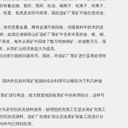
见的有氰化物、黄药、黑药、松油、铜离子、铅离子、锌离子，
体、牲畜、鱼类及农田均有害。因此选矿厂尾矿不能任意排放。
下，有些贵重金属、稀有金属不能回收，但随着科学技术的进
实例，如湖北省铜录山矿选矿厂尾矿中含有丰富的金、银、铜、
尾矿再造，每年从尾矿中回收了数万吨铁精矿，价值数万元，现
用，从而矿山经济效益大为提高。
与法律方面的问题有关。因此，对选矿厂尾矿进行妥善处理有
。国内外目前对尾矿资源的综合利用可以概括为下列几种途
对尾矿进行再选，较大限度地回收尾矿中的有用组分，这样可
作为采空区的充填料使用，较理想的充填工艺是全尾矿充填工
采空区的充填料。选矿厂的尾矿排出后送尾矿制备工段进行分
内外均已得到应用。