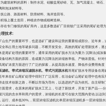
作为建筑材料的原料：制作水泥、硅酸盐尾砂砖、瓦、加气混凝土、铸石
璃和泡沫材料等。
修筑公路、路面材料、防滑材料、海岸造田等。
堆积场上覆土造田，种植农作物或植树造林。
堆存在专门修筑的尾矿库内，这是多数选矿厂目前较广泛采用的尾矿处理
理技术:
矿山生产的重要环节，也是选矿厂建设和运营的重要组成部分。近年来，
安全和占用土地等诸多问题，不断开发安全、高效的尾矿处理新技术，逐
水是尾矿处理的重要环节，通常采用的尾矿脱水方法为重力 沉降法(或加絮
设备结构方面的原因，造成重力沉降法的浓缩效率低、产物浓度低。针对传
高尾矿浓度方面进行了广泛的探索，从提高脱水速度、降低作业费用角度
压滤机、带式浓缩压滤脱水机、带式污泥脱水机
等尾矿脱水专用设备在尾
近年来在矿山尾矿处理中得到了广泛应用，在冶金矿山尾矿处理中也有应
持走技术创新之路，不断以市场为导向，以选进的产品为依托。自主研制
方面需求，在原来的尾矿脱水工艺上，引进了新技术，开发了新产品---
据污泥的含水率和用户的需求，浓缩机的长度可在较大范围内变动,以达到
%，运行、成本低30%,，双层浓缩压滤机比单层浓缩压滤机多一层浓缩脱水