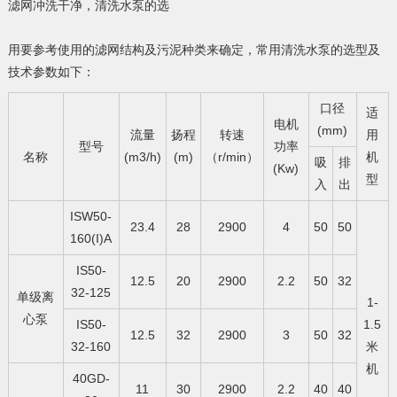
滤网冲洗干净，清洗水泵的选
用要参考使用的滤网结构及污泥种类来确定，常用清洗水泵的选型及
技术参数如下：
口径
适
电机
(mm)
流量
扬程
转速
用
型号
功率
名称
(m3/h)
(m)
（r/min）
机
吸
排
(Kw)
型
入
出
ISW50-
23.4
28
2900
4
50
50
160(I)A
IS50-
12.5
20
2900
2.2
50
32
32-125
单级离
1-
心泵
IS50-
1.5
12.5
32
2900
3
50
32
32-160
米
机
40GD-
11
30
2900
2.2
40
40