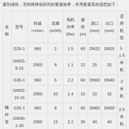
凝剂成份，否则将降低药剂的絮凝效果，常用絮凝泵的选型如下：
适
电机
扬
转速
流量
进口
出口
用
名
型号
功率
程
（r/min）
(m3/h)
(mm)
(mm)
机
称
(Kw)
(m)
型
1-
G25-1
960
2
1.5
60
DN32
DN25
1.5
GW25-
米
2900
8
1.1
22
25
25
8-22
机
G30-1
960
5
2.2
60
DN50
DN40
2
米
GW32-
2900
10
1.4
15
32
32
机
10-15
螺
G35-1
960
8
3
60
DN65
DN50
2.5
杆
米
GW40-
泵
2900
15
2.2
30
40
40
机
1-30