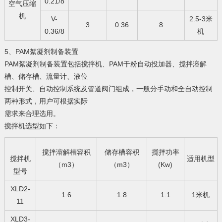
0.21/8
空气压缩
机
V-
2.5-3米
3
0.36
8
0.36/8
机
5、PAM絮凝剂制备装置
PAM絮凝剂制备装置包括搅拌机、PAM干粉自动投加器、搅拌溶解
槽、储存槽、流量计、液位
控制开关、自动控制系统及管道阀门组成，一般分手动和全自动控制
两种形式，用户可根据实际
需求来合理选用。
搅拌机选型如下：
搅拌溶解槽容积
储存槽容积
搅拌功率
搅拌机
适用机型
（m3）
（m3）
(Kw)
型号
XLD2-
1.6
1.8
1.1
1米机
11
XLD3-