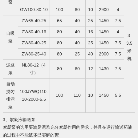
泵
GW100-80-10
100
80
10
2900
4
ZW65-40-25
65
40
25
1450
7.5
ZW80-40-16
80
40
16
1450
4
自吸
3-
泵
ZW80-40-25
80
40
25
1450
7.5
3.5
米
ZW80-25-40
80
25
40
2900
7.5
机
泥浆
NL80-12（4
80
60
12
1430
7.5
泵
寸）
自动
搅匀
100JYWQ110-
100
110
10
1450
5.5
排污
10-2000-5.5
泵
3、絮凝液输送泵
絮凝泵的选用要满足泥浆充分絮凝作用的需求，并且在运行输送药液
的过程中不能破坏已溶解的絮