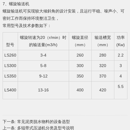
7、螺旋输送机
螺旋输送机可实现较大倾斜角的设计安装，且运行平稳、噪声小、可
密封工作而保持环境整洁卫生，
常用型号及技术参数如下：
螺旋转速为20（r/min）时
螺旋直径
输送槽宽
功率
型号
的输送量(m3/h)
（mm）
（mm）
(Kw)
LS260
3-4
260
280
2.2
LS300
5-8
300
320
3
LS350
9-12
350
370
4
5.5
LS400
13-16
400
420
下一条:
常见泥类脱水物料的设备选型
上一条:
多辊带式压滤机分类及型号说明