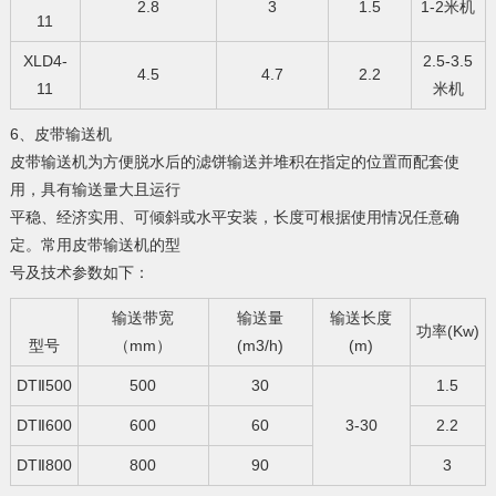
2.8
3
1.5
1-2米机
11
XLD4-
2.5-3.5
4.5
4.7
2.2
11
米机
6、皮带输送机
皮带输送机为方便脱水后的滤饼输送并堆积在指定的位置而配套使
用，具有输送量大且运行
平稳、经济实用、可倾斜或水平安装，长度可根据使用情况任意确
定。常用皮带输送机的型
号及技术参数如下：
输送带宽
输送量
输送长度
功率(Kw)
型号
（mm）
(m3/h)
(m)
DTⅡ500
500
30
1.5
DTⅡ600
600
60
3-30
2.2
DTⅡ800
800
90
3