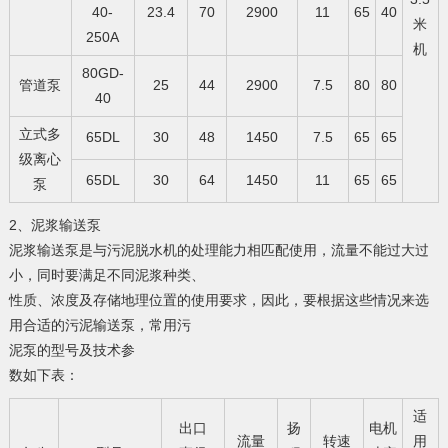
40-
23.4
70
2900
11
65
40
米
250A
机
80GD-
管道泵
25
44
2900
7.5
80
80
40
立式多
65DL
30
48
1450
7.5
65
65
级离心
65DL
30
64
1450
11
65
65
泵
2、泥浆输送泵
泥浆输送泵是与污泥脱水机的处理能力相匹配使用，流量不能过大过
小，同时要满足不同泥浆种类、
性质、浓度及存储地理位置的使用要求，因此，要根据这些情况来选
用合适的污泥输送泵，常用污
泥泵的型号及技术参
数如下表：
适
出口
扬
电机
流量
转速
用